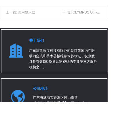
上一篇: 医用显示器
下一篇: OLYMPUS GIF-XP290N 奥林巴斯高清电子胃镜参数
关于我们
广东润凯医疗科技有限公司是目前国内在医
学内窥镜和手术器械维修保养领域，极少数
具备有效ISO质量认证资格的专业第三方服务
机构之一。
公司地址
广东省珠海市香洲区凤山街道
科健路66号正菱香洲高科园3栋8楼801
关于我们